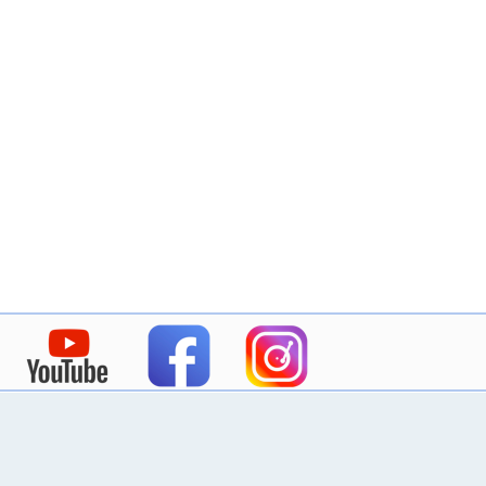
mandolin, mandoline, mandolino, bandolim, mandolina, the mandolin world, мандолина, themandolinworld, la mandoline, i
cours mandoline visio, балалайка, домра, mandolino napoletano, mandoline instrument,
ナポリマンドリン
,
ラファエレ·カレス
mandoline italienne, mandoline napolitaine, mandolin tuning, mandolin chords, choro, bandolim musica, bluegrass mu
#mandolin, #mandoline, #mandolino, #mandolina, #bandolim, #themandolinworld, #balalaika, #domra, #мандолина, #бал
#tutomandoline
mandolin, mandoline, mandolino, bandolim, mandolina, the mandolin world, мандолина, themandolinworld, la mandoline, i
cours mandoline visio, балалайка, домра, mandolino napoletano, mandoline instrument,
ナポリマンドリン
,
ラファエレ·カレス
mandolin mondays, avi avital, hamilton de holanda, choro das tres, mandolino italiano, italian mandolin, mandoline 
mandolin melodies, mandolin videos, types of mandolin, famous mandolin players, how to play the mandolin for beginne
Mandolin book, mandolin pdf, bach mandolin pdf, bach m
score, mandolin music, livre mandoline, bach mandolin, 
bach mandoline, bach mandolin duo
Mandolin book, mandolin pdf, bach mandolin pdf, bach m
score, mandolin music, livre mandoline, bach mandolin, 
bach mandoline, bach mandolin duo
ヨハン・セバスチャン・バッハ作曲、マンドリン2台