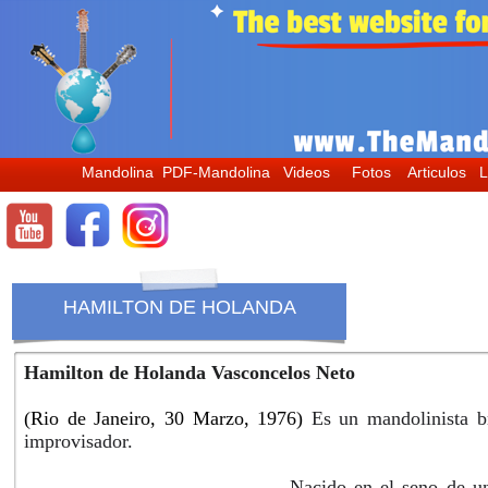
mandolin, mandoline, mandoline musique, mandolino, bandolim, mandolina, the mandolin world, мандолина, themandolinworld, la mandoline, il mandolino, the mandolin,
マンドリン
, mandolin lessons, learn mandolin, cours de mandoline, apprendre la mandoline, c
mondays, avi avital, hamilton de holanda, choro das tres, mandolino italiano, italian mandolin, mandoline italienne, mandoline napolitaine, bandolim 10 cordas, choro, bandolim musica, bluegrass music, banjo, mandolin banjo, famous mandolin players, how to play mandol
mandoline.
La mandoline baroque, la mandoline classique, la mandoline musique.
Classical mandolin, instrument mandoline, la storia del mandolino, mandolino classico, mandolino moderno, tutto sul mandolino, all about mandolin, orchestre de mandoline, stage de mandoline, tuto mandoline, il mandolino.
#mandolin, #mandoline, #mandolino, #mandolina, #bandolim, #themandolinworld, #balalaika, #domra, #мандолина, #балалайка, #домра, #mandolinonapoletano,
#
マンドリン, #ナポリマンドリン, #mandolinemusique, #mandolincafe
Bandolim choro, choro bandolim, tarantella mandolino, tarantella napoletana, imparare a suonare mandolino, apprendre la mandoline, how to learn mandolin, how to tune mandolin, die mandoline, mandolin wiki, wiki mandolin, mandoline wiki, wiki mandoline, mandolin
Mandolina
PDF-Mandolina
Videos
Fotos
Articulos
L
HAMILTON DE HOLANDA
Hamilton de Holanda Vasconcelos Neto
(Rio de Janeiro, 30 Marzo, 1976)
Es un mandolinista b
improvisador.
Nacido en el seno de un