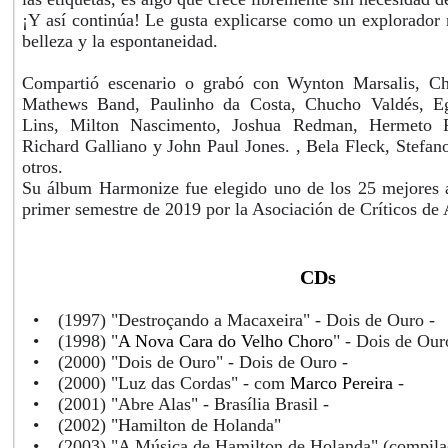
¡Y así continúa! Le gusta explicarse como un explorador 
belleza y la espontaneidad.
Compartió escenario o grabó con Wynton Marsalis, C
Mathews Band, Paulinho da Costa, Chucho Valdés, Eg
Lins, Milton Nascimento, Joshua Redman, Hermeto Pa
Richard Galliano y John Paul Jones. , Bela Fleck, Stefan
otros.
Su álbum Harmonize fue elegido uno de los 25 mejores á
primer semestre de 2019 por la Asociación de Críticos de 
CDs
•
(1997) "Destroçando a Macaxeira" - Dois de Ouro -
•
(1998) "
A Nova Cara do Velho Choro
" - Dois de Our
•
(2000) "Dois de Ouro" - Dois de Ouro -
•
(2000) "Luz das Cordas" - com
Marco Pereira
-
•
(2001) "Abre Alas" - Brasília Brasil -
•
(2002) "Hamilton de Holanda"
•
(2003) "A Música de Hamilton de Holanda" (compila