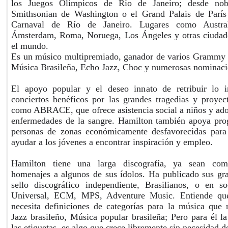
los Juegos Olímpicos de Río de Janeiro; desde no
Smithsonian de Washington o el Grand Palais de París
Carnaval de Río de Janeiro. Lugares como Australi
Ámsterdam, Roma, Noruega, Los Ángeles y otras ciudades
el mundo.
Es un músico multipremiado, ganador de varios Grammy L
Música Brasileña, Echo Jazz, Choc y numerosas nominaci
El apoyo popular y el deseo innato de retribuir lo 
conciertos benéficos por las grandes tragedias y proyect
como ABRACE, que ofrece asistencia social a niños y ado
enfermedades de la sangre. Hamilton también apoya pro
personas de zonas económicamente desfavorecidas para
ayudar a los jóvenes a encontrar inspiración y empleo.
Hamilton tiene una larga discografía, ya sean com
homenajes a algunos de sus ídolos. Ha publicado sus gr
sello discográfico independiente, Brasilianos, o en 
Universal, ECM, MPS, Adventure Music. Entiende que 
necesita definiciones de categorías para la música que
Jazz brasileño, Música popular brasileña; Pero para él la
las etiquetas, es algo que crece libremente sin necesidad d