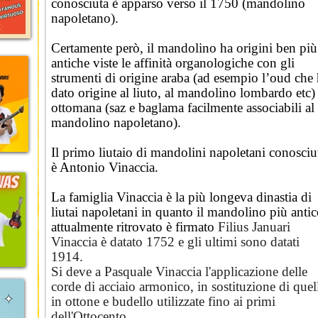
conosciuta è apparso verso il 1750 (mandolino
napoletano).
Certamente però, il mandolino ha origini ben più
antiche viste le affinità organologiche con gli
strumenti di origine araba (ad esempio l’oud che
dato origine al liuto, al mandolino lombardo etc)
ottomana (saz e baglama facilmente associabili al
mandolino napoletano).
Il primo liutaio di mandolini napoletani conosciu
è Antonio Vinaccia.
La famiglia Vinaccia è la più longeva dinastia di
liutai napoletani in quanto il mandolino più anti
attualmente ritrovato è firmato
Filius Januari
Vinaccia è datato 1752 e gli ultimi sono datati
1914.
Si deve a Pasquale Vinaccia l'applicazione delle
corde di acciaio armonico, in sostituzione di quel
in ottone e budello utilizzate fino ai primi
dell'Ottocento.