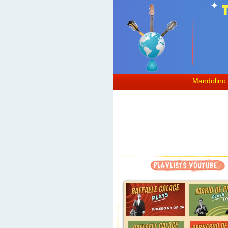
mandolin, mandoline, mandoline musique, mandolino, bandolim, mandolina, the mandolin world, мандолина, themandolinworld, la m
mondays, avi avital, hamilton de holanda, choro das tres, mandolino italiano, italian mandolin, mandoline italienne, mandoline napo
mandoline.
La mandoline baroque, la mandoline classique, la mandoline musique.
Classical mandolin, instrument mandoline, la storia del mandolino, mandolino classico, mandolino moderno, tutto sul mandolino, al
#mandolin, #mandoline, #mandolino, #mandolina, #bandolim, #themandolinworld, #balalaika, #domra, #мандолина, #балалайка, 
#
マンドリン, #ナポリマンドリン, #mandolinemusique, #mandolincafe
Bandolim choro, choro bandolim, tarantella mandolino, tarantella napoletana, imparare a suonare mandolino, apprendre la mandolin
Mandolino