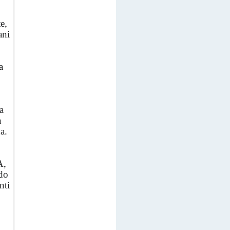
e,
ani
a
a
n
a.
A,
do
nti