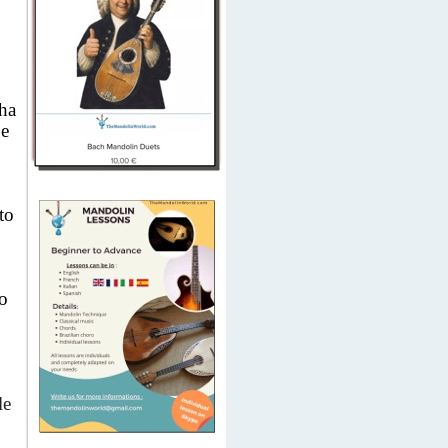
 ha
 e
to
co
le