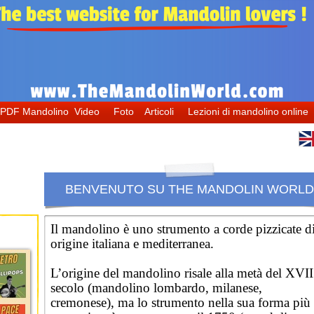
andoline, il mandolino, the mandolin,
マンドリン
, mandolin lessons, learn mandolin, cours de mandoline, apprendre la mandoline, cours mandoline visio, балалайка, домра, mandolino napoletano, mandoline instrument,
ナポリマンドリン
,
ラファエレ·カレス, mandolin cafe, tu
litaine, bandolim 10 cordas, choro, bandolim musica, bluegrass music, banjo, mandolin banjo, famous mandolin players, how to play mandolin for beginners, types of mandolin, mandolin melodies, mandolin videos, italian mandolin tutorial, mandolinworld, mandolin world, mandoli
l about mandolin, orchestre de mandoline, stage de mandoline, tuto mandoline, il mandolino.
#домра, #mandolinonapoletano,
e, how to learn mandolin, how to tune mandolin, die mandoline, mandolin wiki, wiki mandolin, mandoline wiki, wiki mandoline, mandolino wikiepdia
PDF Mandolino
Video
Foto
Articoli
Lezioni di mandolino onli
BENVENUTO SU THE MANDOLIN WORLD
Il mandolino è uno strumento a corde pizzicate d
origine italiana e mediterranea.
L’origine del mandolino risale alla metà del XVII
secolo (mandolino lombardo, milanese,
cremonese), ma lo strumento nella sua forma più