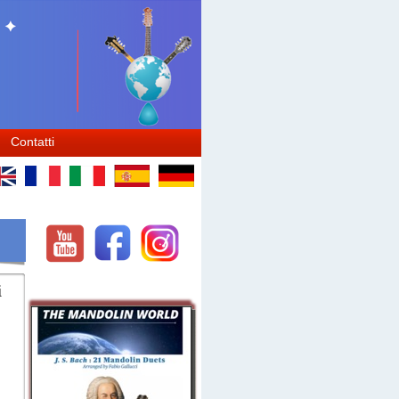
to mandoline, mandolin world, mandoline instrument, mandolin song, song on mandolin, mandolin
ne, festival de mandolin, mandolin festival, hamilton de holanda, choro das tres, raffaele calace, histoire de la
ne
Contatti
i