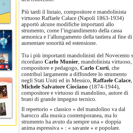
Più tardi il liutaio, compositore e mandolinista
virtuoso Raffaele Calace (Napoli 1863-1934)
apportò alcune modifiche importanti allo
strumento, come l’ingrandimento della cassa
armonica e l’allungamento della tastiera al fine di
aumentare sonorità ed estensione.
Tra i più importanti mandolinisti del Novecento s
ricordano
Carlo Munier
, mandolinista virtuoso,
compositore e pedagogo,
Carlo Curti
, che
contribuì largamente a diffondere lo strumento
negli Stati Uniti ed in Messico,
Raffaele Calace
,
Michele Salvatore Ciociano
(1874-1944),
compositore e virtuoso di mandolino, autore di
brani di grande impegno tecnico.
Il repertorio « classico » del mandolino va dal
barocco alla musica contemporanea, ma lo
strumento ha avuto da sempre una « doppia
anima espressiva » : « savante » e popolare.