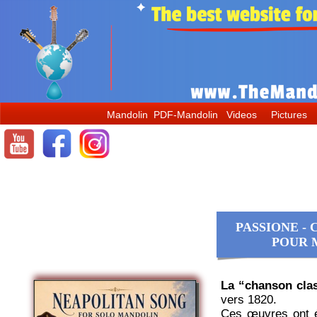
mandolin, mandoline, mandoline musique, mandolino, bandolim, mandolina, the mandolin world, мандолина, themandolinworld, la mandoline, il mandolino, the mandolin,
マンドリン
, mandolin lessons, learn mandolin, cours de mandoline, apprendre la mandoline, c
mondays, avi avital, hamilton de holanda, choro das tres, mandolino italiano, italian mandolin, mandoline italienne, mandoline napolitaine, bandolim 10 cordas, choro, bandolim musica, bluegrass music, banjo, mandolin banjo, famous mandolin players, how to play mandol
mandoline.
La mandoline baroque, la mandoline classique, la mandoline musique.
Classical mandolin, instrument mandoline, la storia del mandolino, mandolino classico, mandolino moderno, tutto sul mandolino, all about mandolin, orchestre de mandoline, stage de mandoline, tuto mandoline, il mandolino.
#mandolin, #mandoline, #mandolino, #mandolina, #bandolim, #themandolinworld, #balalaika, #domra, #мандолина, #балалайка, #домра, #mandolinonapoletano,
#
マンドリン, #ナポリマンドリン, #mandolinemusique, #mandolincafe
Bandolim choro, choro bandolim, tarantella mandolino, tarantella napoletana, imparare a suonare mandolino, apprendre la mandoline, how to learn mandolin, how to tune mandolin, die mandoline, mandolin wiki, wiki mandolin, mandoline wiki, wiki mandoline, mandolin
Mandolin
PDF-Mandolin
Videos
Pictures
PASSIONE -
POUR 
La “chanson clas
vers 1820.
Ces œuvres ont é