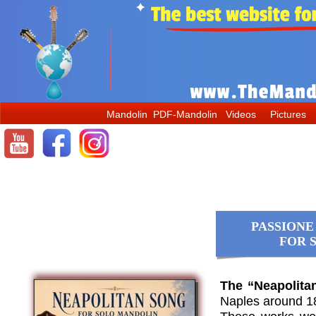
mandolin, mandoline, mandoline musique, mandolino, bandolim, mandolina, the mandolin world, мандолина, themandolinworld, la mandoline, il mandolino, the mandolin,
マンドリン
, mandolin lessons, learn mandolin, cours de mandoline, apprendre la mandoline, c
mondays, avi avital, hamilton de holanda, choro das tres, mandolino italiano, italian mandolin, mandoline italienne, mandoline napolitaine, bandolim 10 cordas, choro, bandolim musica, bluegrass music, banjo, mandolin banjo, famous mandolin players, how to play mandol
mandoline.
La mandoline baroque, la mandoline classique, la mandoline musique.
Classical mandolin, instrument mandoline, la storia del mandolino, mandolino classico, mandolino moderno, tutto sul mandolino, all about mandolin, orchestre de mandoline, stage de mandoline, tuto mandoline, il mandolino.
#mandolin, #mandoline, #mandolino, #mandolina, #bandolim, #themandolinworld, #balalaika, #domra, #мандолина, #балалайка, #домра, #mandolinonapoletano,
#
マンドリン, #ナポリマンドリン, #mandolinemusique, #mandolincafe
Bandolim choro, choro bandolim, tarantella mandolino, tarantella napoletana, imparare a suonare mandolino, apprendre la mandoline, how to learn mandolin, how to tune mandolin, die mandoline, mandolin wiki, wiki mandolin, mandoline wiki, wiki mandoline, mandolin
Mandolin
PDF-Mandolin
Videos
Pictures
PASSIONE
FOR 
The “Neapolitan
Naples around 1