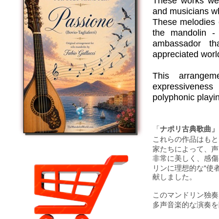
These works wer
and musicians wh
These melodies o
the mandolin - 
ambassador th
appreciated worl
This arrangem
expressiveness 
polyphonic playi
「
ナポリ古典歌曲」
これらの作品はもと
家たちによって、声
非常に美しく、感傷
リンに理想的な“使
献しました。
このマンドリン独奏
多声音楽的な演奏を